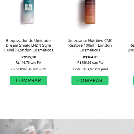
Bloqueador de Umidade
Umectante Nutritivo CMC
Dream Shield LNDN Style
Restore 100ml | London
Re
100ml | London Cosméticos
Cosméticos
200
R$122,90
R$164,90
R$116,76
com
Pix
R$156,66
com
Pix
2
x de
R$61,45
sem juros
3
x de
R$54,97
sem juros